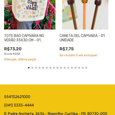
TOTE BAG CAPIVARA NO
CANETA GEL CAPIVARA - 01
VERÃO 35X30 CM - 01
UNIDADE
UNIDADE
R$73,20
R$7,75
12
x
de
R$7,53
Só restam
5
em estoque!
Atenção, última peça!
554132621000
(041) 3335-4444
R. Padre Anchieta, 2636 - Bigorrilho, Curitiba - PR, 80730-000