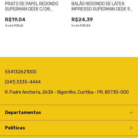
PRATO DE PAPEL REDONDO
BALÃO REDONDO DE LÁTEX
SUPERMAN GEEK C/08
IMPRESSO SUPERMAN GEEK 9"
UNIDADES - 01 UNIDADE
(APROX.23CM) C/25 UNIDADES
R$19,04
R$24,39
- 01 UNIDADE
4
x
de
R$5,66
5
x
de
R$5,84
554132621000
(041) 3335-4444
R. Padre Anchieta, 2636 - Bigorrilho, Curitiba - PR, 80730-000
Departamentos
Políticas