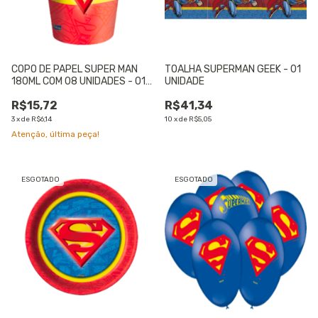
COPO DE PAPEL SUPER MAN
TOALHA SUPERMAN GEEK - 01
180ML COM 08 UNIDADES - 01
UNIDADE
UNIDADE
R$15,72
R$41,34
3
x
de
R$6,14
10
x
de
R$5,05
Atenção, última peça!
ESGOTADO
ESGOTADO