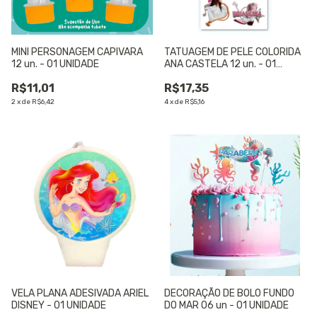
MINI PERSONAGEM CAPIVARA
TATUAGEM DE PELE COLORIDA
12 un. - 01 UNIDADE
ANA CASTELA 12 un. - 01
UNIDADE
R$11,01
R$17,35
2
x
de
R$6,42
4
x
de
R$5,16
VELA PLANA ADESIVADA ARIEL
DECORAÇÃO DE BOLO FUNDO
DISNEY - 01 UNIDADE
DO MAR 06 un - 01 UNIDADE