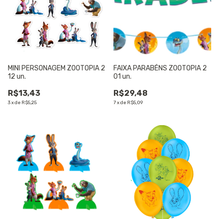
MINI PERSONAGEM ZOOTOPIA 2
FAIXA PARABÉNS ZOOTOPIA 2
12 un.
01 un.
R$13,43
R$29,48
3
x
de
R$5,25
7
x
de
R$5,09