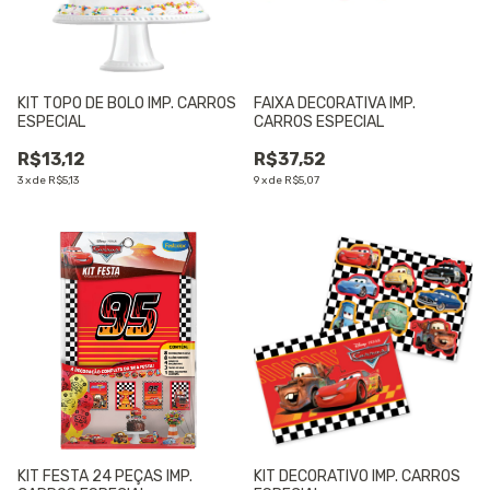
KIT TOPO DE BOLO IMP. CARROS
FAIXA DECORATIVA IMP.
ESPECIAL
CARROS ESPECIAL
R$13,12
R$37,52
3
x
de
R$5,13
9
x
de
R$5,07
KIT FESTA 24 PEÇAS IMP.
KIT DECORATIVO IMP. CARROS