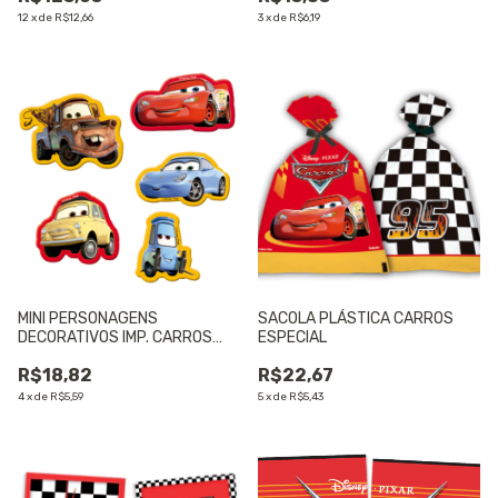
12
x
de
R$12,66
3
x
de
R$6,19
MINI PERSONAGENS
SACOLA PLÁSTICA CARROS
DECORATIVOS IMP. CARROS
ESPECIAL
ESPECIAL
R$18,82
R$22,67
4
x
de
R$5,59
5
x
de
R$5,43