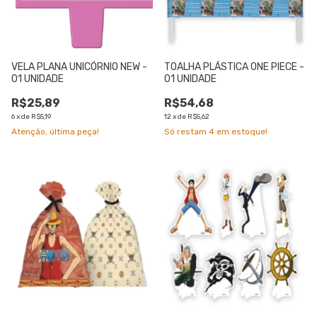
VELA PLANA UNICÓRNIO NEW -
TOALHA PLÁSTICA ONE PIECE -
01 UNIDADE
01 UNIDADE
R$25,89
R$54,68
6
x
de
R$5,19
12
x
de
R$5,62
Atenção, última peça!
Só restam
4
em estoque!