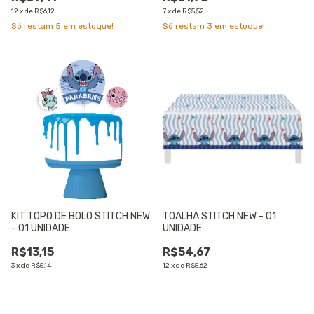
12
x
de
R$6,12
7
x
de
R$5,52
Só restam
5
em estoque!
Só restam
3
em estoque!
KIT TOPO DE BOLO STITCH NEW
TOALHA STITCH NEW - 01
- 01 UNIDADE
UNIDADE
R$13,15
R$54,67
3
x
de
R$5,14
12
x
de
R$5,62