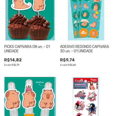
PICKS CAPIVARA 08 un. - 01
ADESIVO REDONDO CAPIVARA
UNIDADE
30 un. - 01 UNIDADE
R$14,82
R$9,74
3
x
de
R$5,79
2
x
de
R$5,68