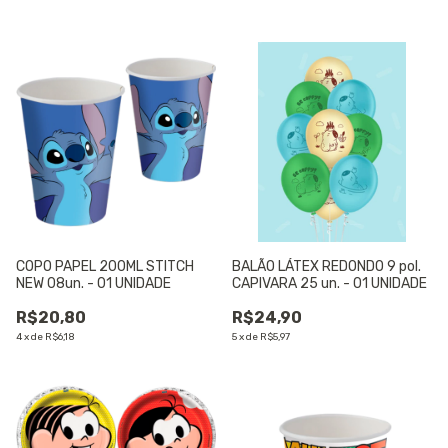
COPO PAPEL 200ML STITCH
BALÃO LÁTEX REDONDO 9 pol.
NEW 08un. - 01 UNIDADE
CAPIVARA 25 un. - 01 UNIDADE
R$20,80
R$24,90
4
x
de
R$6,18
5
x
de
R$5,97