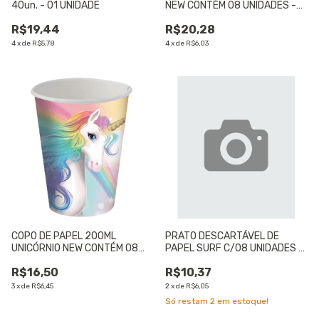
40un. - 01 UNIDADE
NEW CONTÉM 08 UNIDADES -
01 UNIDADE
R$19,44
R$20,28
4
x
de
R$5,78
4
x
de
R$6,03
COPO DE PAPEL 200ML
PRATO DESCARTÁVEL DE
UNICÓRNIO NEW CONTÉM 08
PAPEL SURF C/08 UNIDADES -
UNIDADES - 01 UNIDADE
01 UNIDADE
R$16,50
R$10,37
3
x
de
R$6,45
2
x
de
R$6,05
Só restam
2
em estoque!