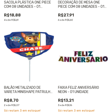
SACOLA PLÁSTICA ONE PIECE
DECORAÇÃO DE MESA ONE
COM 08 UNIDADES - 01
PIECE COM 08 UNIDADES - 01
UNIDADE
UNIDADE
R$18,88
R$27,91
4
x
de
R$5,61
6
x
de
R$5,60
BALÃO METALIZADO DE
FAIXA FELIZ ANIVERSÁRIO
VARETA MINISHAPE PATRULHA
NEON - 01 UNIDADE
CANINA CHASE 9"
R$8,70
R$13,21
(APROX23CM) - 01 UNIDADE
2
x
de
R$5,07
3
x
de
R$5,16
Só restam
3
em estoque!
Só restam
3
em estoque!