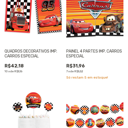
QUADROS DECORATIVOS IMP.
PAINEL 4 PARTES IMP. CARROS
CARROS ESPECIAL
ESPECIAL
R$42,18
R$31,96
10
x
de
R$5,16
7
x
de
R$5,52
Só restam
5
em estoque!