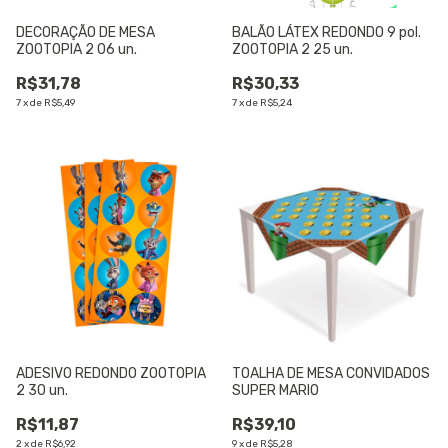
DECORAÇÃO DE MESA
BALÃO LÁTEX REDONDO 9 pol.
ZOOTOPIA 2 06 un.
ZOOTOPIA 2 25 un.
R$31,78
R$30,33
7
x
de
R$5,49
7
x
de
R$5,24
ADESIVO REDONDO ZOOTOPIA
TOALHA DE MESA CONVIDADOS
2 30 un.
SUPER MARIO
R$11,87
R$39,10
2
x
de
R$6,92
9
x
de
R$5,28