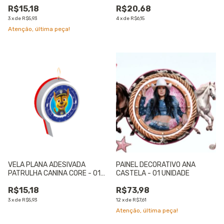
R$15,18
R$20,68
3
x
de
R$5,93
4
x
de
R$6,15
Atenção, última peça!
VELA PLANA ADESIVADA
PAINEL DECORATIVO ANA
PATRULHA CANINA CORE - 01
CASTELA - 01 UNIDADE
UNIDADE
R$15,18
R$73,98
3
x
de
R$5,93
12
x
de
R$7,61
Atenção, última peça!