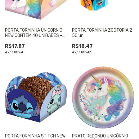
PORTA FORMINHA UNICÓRNIO
PORTA FORMINHA ZOOTOPIA 2
NEW CONTÉM 40 UNIDADES -
50 un.
01 UNIDADE
R$17,87
R$18,47
4
x
de
R$5,31
4
x
de
R$5,49
PORTA FORMINHA STITCH NEW
PRATO REDONDO UNICÓRNIO