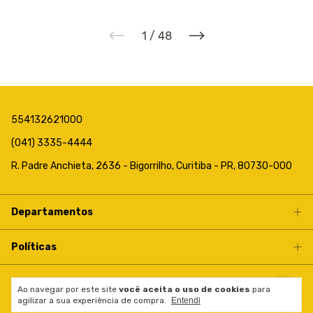
1
/
48
554132621000
(041) 3335-4444
R. Padre Anchieta, 2636 - Bigorrilho, Curitiba - PR, 80730-000
Departamentos
Políticas
Ao navegar por este site
você aceita o uso de cookies
para
Copyright Big Festas - 31056726000170 - 2026. Todos os direitos
agilizar a sua experiência de compra.
Entendi
reservados.