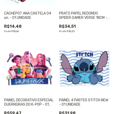
CACHEPOT ANA CASTELA 04
PRATO PAPEL REDONDO
un. - 01 UNIDADE
SPIDER GAMER VERSE 18CM -
12 UNIDADES
R$14,48
R$34,51
3
x
de
R$5,66
8
x
de
R$5,23
PAINEL DECORATIVO ESPECIAL
PAINEL 4 PARTES STITCH NEW
GUERREIRAS DO K-POP - 01
- 01 UNIDADE
UNIDADE
R$59,47
R$31,98