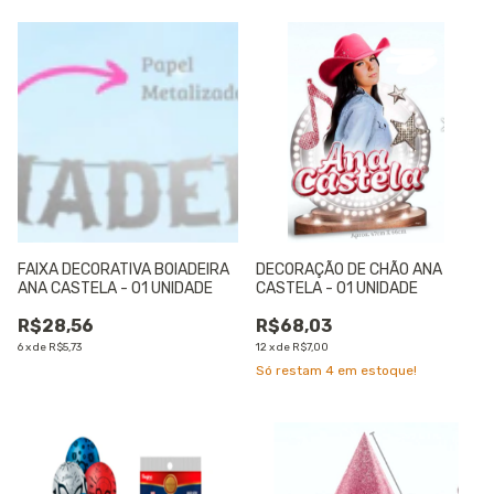
FAIXA DECORATIVA BOIADEIRA
DECORAÇÃO DE CHÃO ANA
ANA CASTELA - 01 UNIDADE
CASTELA - 01 UNIDADE
R$28,56
R$68,03
6
x
de
R$5,73
12
x
de
R$7,00
Só restam
4
em estoque!