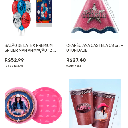
BALÃO DE LÁTEX PREMIUM
CHAPÉU ANA CASTELA 08 un. -
SPIDER MAN ANIMAÇÃO 12"
01 UNIDADE
(APROX.30CM) C/10 UNIDADES
R$52,99
R$27,48
- 01 UNIDADE
12
x
de
R$5,45
6
x
de
R$5,51