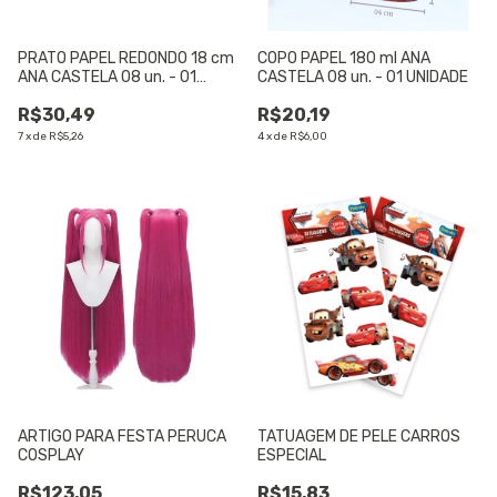
PRATO PAPEL REDONDO 18 cm
COPO PAPEL 180 ml ANA
ANA CASTELA 08 un. - 01
CASTELA 08 un. - 01 UNIDADE
UNIDADE
R$30,49
R$20,19
7
x
de
R$5,26
4
x
de
R$6,00
ARTIGO PARA FESTA PERUCA
TATUAGEM DE PELE CARROS
COSPLAY
ESPECIAL
R$123,05
R$15,83