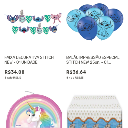
FAIXA DECORATIVA STITCH
BALÃO IMPRESSÃO ESPECIAL
NEW - 01 UNIDADE
STITCH NEW 25un. - 01
UNIDADE
R$34,08
R$36,64
8
x
de
R$5,16
8
x
de
R$5,55