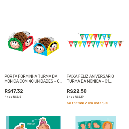
PORTA FORMINHA TURMA DA
FAIXA FELIZ ANIVERSÁRIO
MÔNICA COM 40 UNIDADES - 01
TURMA DA MÔNICA - 01
UNIDADE
UNIDADE
R$17,32
R$22,50
4
x
de
R$5,15
5
x
de
R$5,39
Só restam
2
em estoque!