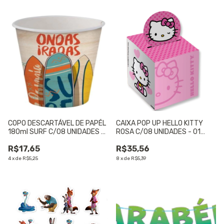
COPO DESCARTÁVEL DE PAPÉL
CAIXA POP UP HELLO KITTY
180ml SURF C/08 UNIDADES -
ROSA C/08 UNIDADES - 01
01 UNIDADE
UNIDADE
R$17,65
R$35,56
4
x
de
R$5,25
8
x
de
R$5,39