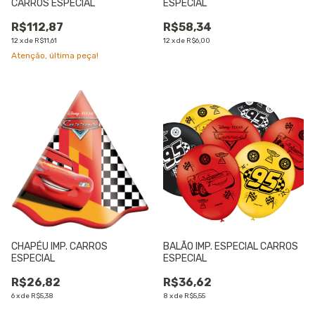
CARROS ESPECIAL
ESPECIAL
R$112,87
R$58,34
12
x
de
R$11,61
12
x
de
R$6,00
Atenção, última peça!
CHAPÉU IMP. CARROS
BALÃO IMP. ESPECIAL CARROS
ESPECIAL
ESPECIAL
R$26,82
R$36,62
6
x
de
R$5,38
8
x
de
R$5,55