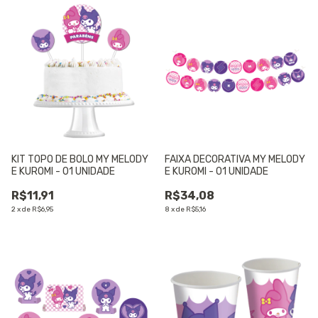
KIT TOPO DE BOLO MY MELODY
FAIXA DECORATIVA MY MELODY
E KUROMI - 01 UNIDADE
E KUROMI - 01 UNIDADE
R$11,91
R$34,08
2
x
de
R$6,95
8
x
de
R$5,16