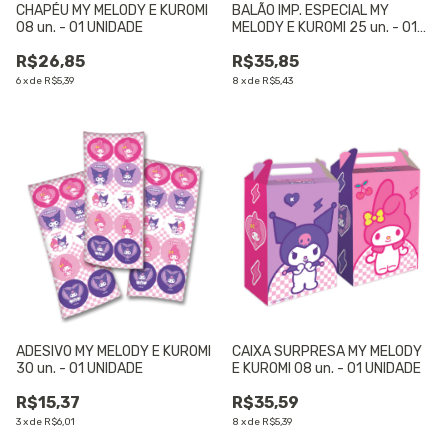
CHAPÉU MY MELODY E KUROMI
BALÃO IMP. ESPECIAL MY
08 un. - 01 UNIDADE
MELODY E KUROMI 25 un. - 01
UNIDADE
R$26,85
R$35,85
6
x
de
R$5,39
8
x
de
R$5,43
ADESIVO MY MELODY E KUROMI
CAIXA SURPRESA MY MELODY
30 un. - 01 UNIDADE
E KUROMI 08 un. - 01 UNIDADE
R$15,37
R$35,59
3
x
de
R$6,01
8
x
de
R$5,39