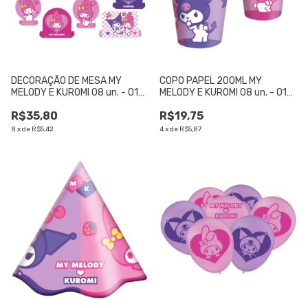
DECORAÇÃO DE MESA MY
COPO PAPEL 200ML MY
MELODY E KUROMI 08 un. - 01
MELODY E KUROMI 08 un. - 01
UNIDADE
UNIDADE
R$35,80
R$19,75
8
x
de
R$5,42
4
x
de
R$5,87