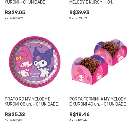
KUROMI - 01 UNIDADE
MELODY E KUROMI - 01
UNIDADE
R$29,05
R$39,93
7
x
de
R$5,02
9
x
de
R$5,39
PRATO RD MY MELODY E
PORTA FORMINHA MY MELODY
KUROMI 08 un. - 01 UNIDADE
E KUROMI 40 un. - 01 UNIDADE
R$25,32
R$18,46
6
x
de
R$5,08
4
x
de
R$5,49