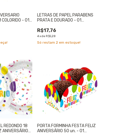
NIVERSARIO
LETRAS DE PAPEL PARABENS
 COLORIDO - 01
PRATA E DOURADO - 01
UNIDADE
R$17,76
4
x
de
R$5,28
peça!
Só restam
2
em estoque!
EL REDONDO 18
PORTA FORMINHA FESTA FELIZ
Z ANIVERSÁRIO
ANIVERSÁRIO 50 un. - 01