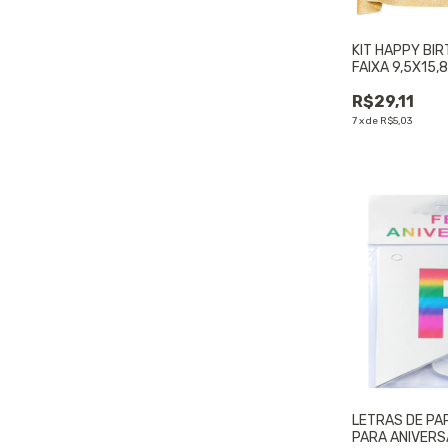
KIT HAPPY BIR
FAIXA 9,5X15
R$29,11
7
x
de
R$5,03
LETRAS DE PA
PARA ANIVERSA