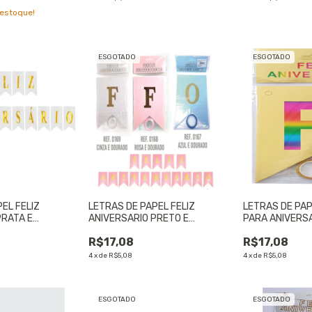
estoque!
ESGOTADO
ESGOTADO
EL FELIZ
LETRAS DE PAPEL FELIZ
LETRAS DE PA
PRATA E
ANIVERSARIO PRETO E
PARA ANIVERS
 UNIDADE
DOURADO - 01 UNIDADE
01 UNIDADE
R$17,08
R$17,08
4
x
de
R$5,08
4
x
de
R$5,08
ESGOTADO
ESGOTADO