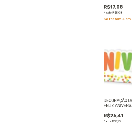
UNIDADE
R$17,08
4
x
de
R$5,08
Só restam
4
em 
DECORAÇÃO D
FELIZ ANIVERS
UNIDADE
R$25,41
6
x
de
R$5,10