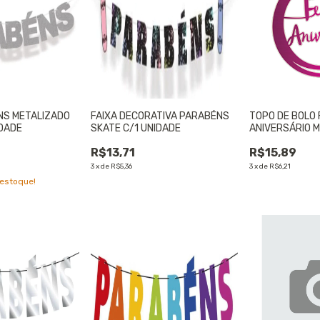
NS METALIZADO
FAIXA DECORATIVA PARABÉNS
TOPO DE BOLO 
IDADE
SKATE C/1 UNIDADE
ANIVERSÁRIO ME
UNIDADE
R$13,71
R$15,89
3
x
de
R$5,36
3
x
de
R$6,21
estoque!