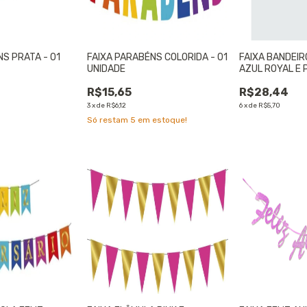
NS PRATA - 01
FAIXA PARABÉNS COLORIDA - 01
FAIXA BANDEI
UNIDADE
AZUL ROYAL E 
85cmX15cm - 
R$15,65
R$28,44
3
x
de
R$6,12
6
x
de
R$5,70
Só restam
5
em estoque!