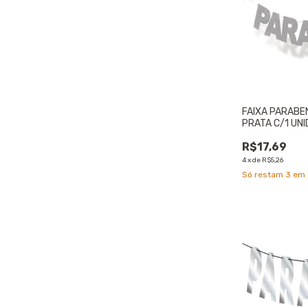
FAIXA PARABE
PRATA C/1 UN
R$17,69
4
x
de
R$5,26
Só restam
3
em 