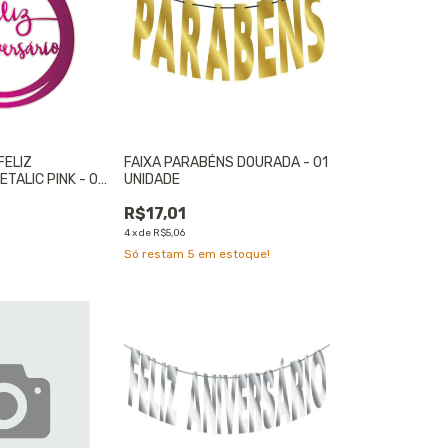
FELIZ
FAIXA PARABÉNS DOURADA - 01
TALIC PINK - 01
UNIDADE
R$17,01
4
x
de
R$5,06
Só restam
5
em estoque!