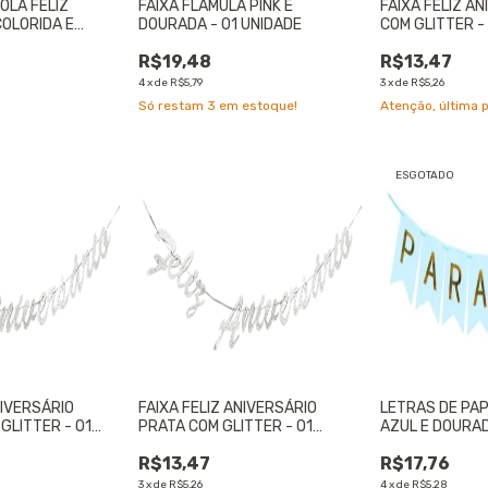
OLA FELIZ
FAIXA FLÂMULA PINK E
FAIXA FELIZ A
COLORIDA E
DOURADA - 01 UNIDADE
COM GLITTER -
X15cm - 01
R$19,48
R$13,47
4
x
de
R$5,79
3
x
de
R$5,26
Só restam
3
em estoque!
Atenção, última 
ESGOTADO
NIVERSÁRIO
FAIXA FELIZ ANIVERSÁRIO
LETRAS DE PA
GLITTER - 01
PRATA COM GLITTER - 01
AZUL E DOURAD
UNIDADE
R$13,47
R$17,76
3
x
de
R$5,26
4
x
de
R$5,28