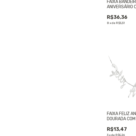
FAIXA BANDEIR
ANIVERSÁRIO 
DOURADA 1,8m
R$36,36
UNIDADE
8
x
de
R$5,51
FAIXA FELIZ A
DOURADA COM 
UNIDADE
R$13,47
3
x
de
R$5,26