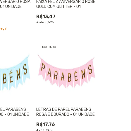
NIVERSÁRIO ROSA
FAIXA FELIZ ANIVERSÁRIO ROSE
 01 UNIDADE
GOLD COM GLITTER - 01
UNIDADE
R$13,47
3
x
de
R$5,26
peça!
ESGOTADO
PEL PARABENS
LETRAS DE PAPEL PARABENS
O - 01 UNIDADE
ROSA E DOURADO - 01 UNIDADE
R$17,76
4
x
de
R$5,28