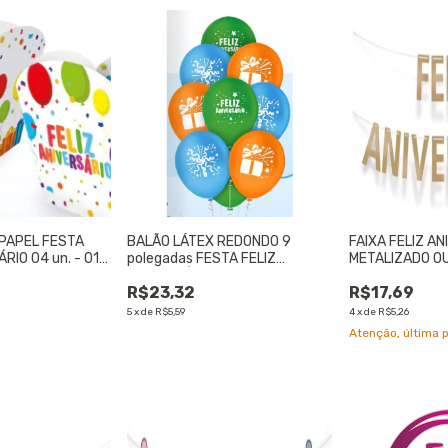
PAPEL FESTA
BALÃO LÁTEX REDONDO 9
FAIXA FELIZ A
RIO 04 un. - 01
polegadas FESTA FELIZ
METALIZADO OU
ANIVERSÁRIO 25 un. - 01
UNIDADE
R$23,32
R$17,69
UNIDADE
5
x
de
R$5,59
4
x
de
R$5,26
Atenção, última 