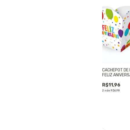
CACHEPOT DE 
FELIZ ANIVERSÁ
UNIDADE
R$11,96
2
x
de
R$6,98