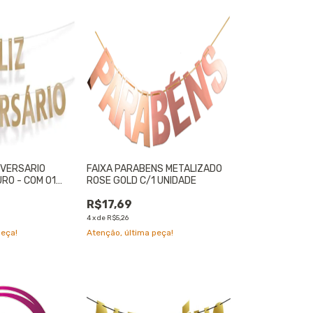
NIVERSARIO
FAIXA PARABENS METALIZADO
RO - COM 01
ROSE GOLD C/1 UNIDADE
R$17,69
4
x
de
R$5,26
peça!
Atenção, última peça!