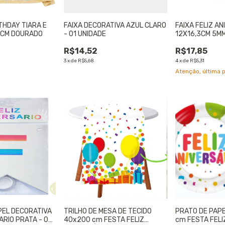
THDAY TIARA E
FAIXA DECORATIVA AZUL CLARO
FAIXA FELIZ A
,8CM DOURADO
- 01 UNIDADE
12X16,3CM 5MM
UNIDADE
R$14,52
R$17,85
3
x
de
R$5,68
4
x
de
R$5,31
Atenção, última 
PEL DECORATIVA
TRILHO DE MESA DE TECIDO
PRATO DE PAP
RIO PRATA - 01
40x200 cm FESTA FELIZ
cm FESTA FELI