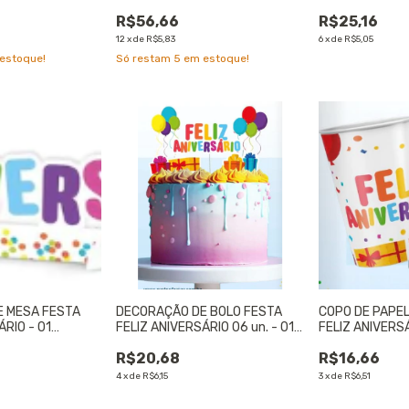
ANIVERSÁRIO - 01 UNIDADE
08 un. - 01 UN
R$56,66
R$25,16
12
x
de
R$5,83
6
x
de
R$5,05
estoque!
Só restam
5
em estoque!
E MESA FESTA
DECORAÇÃO DE BOLO FESTA
COPO DE PAPEL
ÁRIO - 01
FELIZ ANIVERSÁRIO 06 un. - 01
FELIZ ANIVERSÁ
UNIDADE
UNIDADE
R$20,68
R$16,66
4
x
de
R$6,15
3
x
de
R$6,51