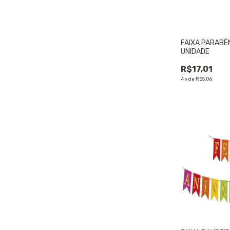
FAIXA PARABÉ
UNIDADE
R$17,01
4
x
de
R$5,06