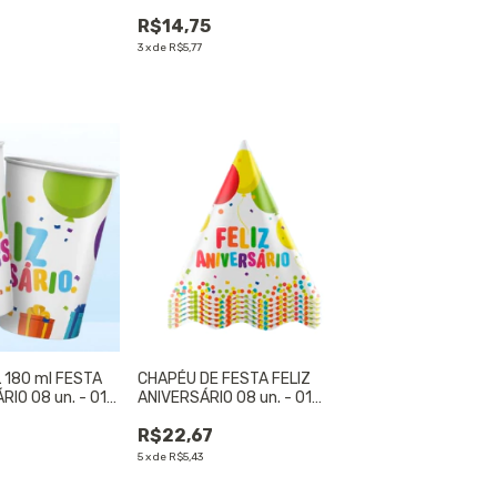
IDADE
UNIDADE
R$14,75
3
x
de
R$5,77
 180 ml FESTA
CHAPÉU DE FESTA FELIZ
RIO 08 un. - 01
ANIVERSÁRIO 08 un. - 01
UNIDADE
R$22,67
5
x
de
R$5,43