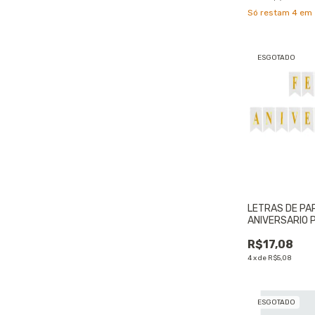
Só restam
4
em 
ESGOTADO
LETRAS DE PAP
ANIVERSARIO 
DOURADO - 01
R$17,08
4
x
de
R$5,08
ESGOTADO