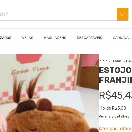
IZADOS
VELAS
MAQUIAGENS
DESCARTÁVEIS
CARNAVAL
Início
>
TEMAS
>
CA
ESTOJO
FRANJI
R$45,4
11
x de
R$5,08
Ver mais detalhes
Atenção, últim