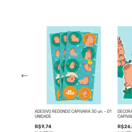
A - 01 UNIDADE
ADESIVO REDONDO CAPIVARA 30 un. - 01
DECORA
UNIDADE
CAPIVA
R$9,74
R$26,