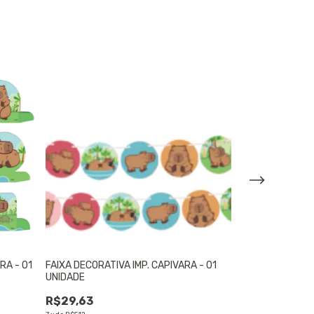
RA - 01
FAIXA DECORATIVA IMP. CAPIVARA - 01
CARTAZ DECORA
UNIDADE
UNIDADE
R$29,63
R$21,64