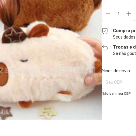
Compra pr
Seus dados
Trocas e 
Se não gost
Entregas para o CE
Meios de envio
Não sei meu CEP