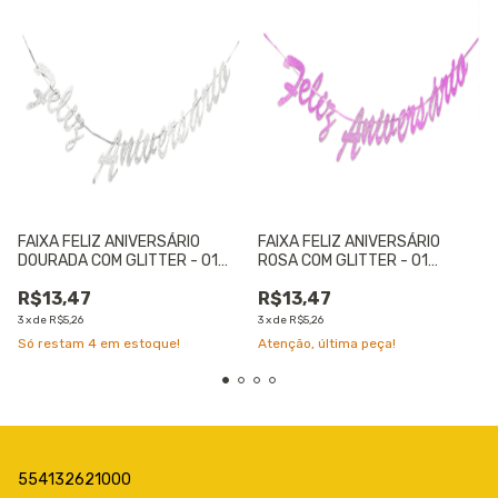
FAIXA FELIZ ANIVERSÁRIO
FAIXA FELIZ ANIVERSÁRIO
DOURADA COM GLITTER - 01
ROSA COM GLITTER - 01
UNIDADE
UNIDADE
R$13,47
R$13,47
3
x
de
R$5,26
3
x
de
R$5,26
Só restam
4
em estoque!
Atenção, última peça!
554132621000