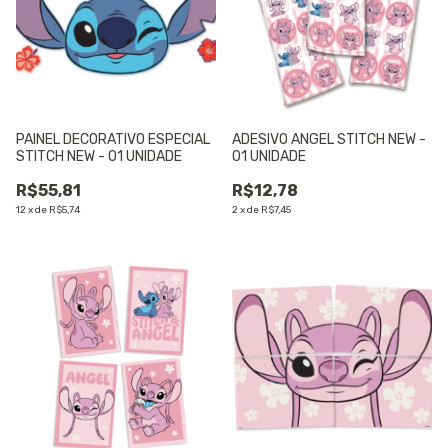
PAINEL DECORATIVO ESPECIAL
ADESIVO ANGEL STITCH NEW -
STITCH NEW - 01 UNIDADE
01 UNIDADE
R$55,81
R$12,78
12
x
de
R$5,74
2
x
de
R$7,45