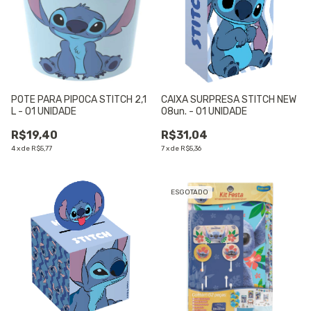
POTE PARA PIPOCA STITCH 2,1
CAIXA SURPRESA STITCH NEW
L - 01 UNIDADE
08un. - 01 UNIDADE
R$19,40
R$31,04
4
x
de
R$5,77
7
x
de
R$5,36
ESGOTADO