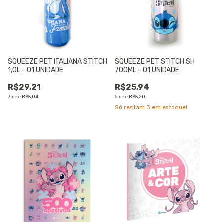
SQUEEZE PET ITALIANA STITCH
SQUEEZE PET STITCH SH
1,0L - 01 UNIDADE
700ML - 01 UNIDADE
R$29,21
R$25,94
7
x
de
R$5,04
6
x
de
R$5,20
Só restam
3
em estoque!