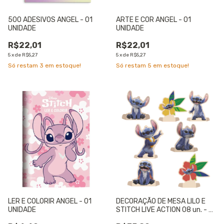
500 ADESIVOS ANGEL - 01
ARTE E COR ANGEL - 01
UNIDADE
UNIDADE
R$22,01
R$22,01
5
x
de
R$5,27
5
x
de
R$5,27
Só restam
3
em estoque!
Só restam
5
em estoque!
LER E COLORIR ANGEL - 01
DECORAÇÃO DE MESA LILO E
UNIDADE
STITCH LIVE ACTION 08 un. - 01
UNIDADE