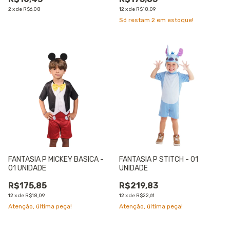
2
x
de
R$6,08
12
x
de
R$18,09
Só restam
2
em estoque!
FANTASIA P MICKEY BASICA -
FANTASIA P STITCH - 01
01 UNIDADE
UNIDADE
R$175,85
R$219,83
12
x
de
R$18,09
12
x
de
R$22,61
Atenção, última peça!
Atenção, última peça!