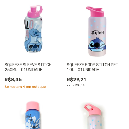
SQUEEZE SLEEVE STITCH
SQUEEZE BODY STITCH PET
250ML - 01 UNIDADE
1,0L - 01 UNIDADE
R$8,45
R$29,21
7
x
de
R$5,04
Só restam
4
em estoque!