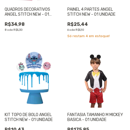
QUADROS DECORATIVOS
PAINEL 4 PARTES ANGEL
ANGEL STITCH NEW - 01
STITCH NEW - 01 UNIDADE
UNIDADE
R$34,98
R$25,44
8
x
de
R$5,30
6
x
de
R$5,10
Só restam
4
em estoque!
KIT TOPO DE BOLO ANGEL
FANTASIA TAMANHO M MICKEY
STITCH NEW - 01 UNIDADE
BASICA - 01 UNIDADE
R$10,43
R$175,85