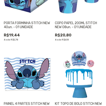
PORTA FORMINHA STITCH NEW
COPO PAPEL 200ML STITCH
40un. - 01 UNIDADE
NEW 08un. - 01 UNIDADE
R$19,44
R$20,80
4
x
de
R$5,78
4
x
de
R$6,18
PAINEL 4 PARTES STITCH NEW
KIT TOPO DE BOLO STITCH NEW