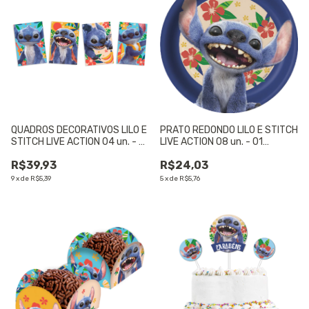
QUADROS DECORATIVOS LILO E
PRATO REDONDO LILO E STITCH
STITCH LIVE ACTION 04 un. - 01
LIVE ACTION 08 un. - 01
UNIDADE
UNIDADE
R$39,93
R$24,03
9
x
de
R$5,39
5
x
de
R$5,76