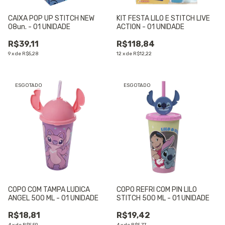
CAIXA POP UP STITCH NEW
KIT FESTA LILO E STITCH LIVE
08un. - 01 UNIDADE
ACTION - 01 UNIDADE
R$39,11
R$118,84
9
x
de
R$5,28
12
x
de
R$12,22
ESGOTADO
ESGOTADO
COPO COM TAMPA LUDICA
COPO REFRI COM PIN LILO
ANGEL 500 ML - 01 UNIDADE
STITCH 500 ML - 01 UNIDADE
R$18,81
R$19,42