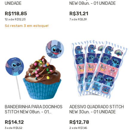
UNIDADE
NEW 08un. - 01 UNIDADE
R$118,85
R$31,21
12
x
de
R$12,23
7
x
de
R$5,39
Só restam
3
em estoque!
BANDEIRINHA PARA DOCINHOS
ADESIVO QUADRADO STITCH
STITCH NEW 08un. - 01
NEW 30un. - 01 UNIDADE
UNIDADE
R$14,12
R$12,78
3
x
de
R$5,52
2
x
de
R$7,45