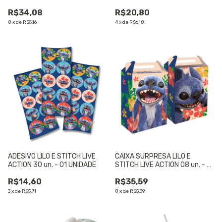
UNIDADE
UNIDADE
R$34,08
R$20,80
8
x
de
R$5,16
4
x
de
R$6,18
ADESIVO LILO E STITCH LIVE
CAIXA SURPRESA LILO E
ACTION 30 un. - 01 UNIDADE
STITCH LIVE ACTION 08 un. - 01
UNIDADE
R$14,60
R$35,59
3
x
de
R$5,71
8
x
de
R$5,39