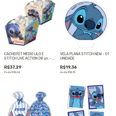
CACHEPOT MÉDIO LILO E
VELA PLANA STITCH NEW - 01
STITCH LIVE ACTION 08 un. - 01
UNIDADE
UNIDADE
R$37,29
R$19,36
9
x
de
R$5,04
4
x
de
R$5,75