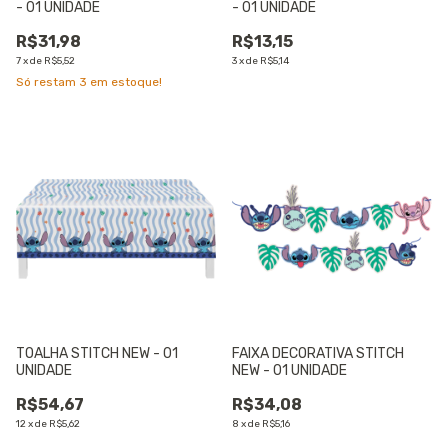
- 01 UNIDADE
- 01 UNIDADE
R$31,98
R$13,15
7
x
de
R$5,52
3
x
de
R$5,14
Só restam
3
em estoque!
TOALHA STITCH NEW - 01
FAIXA DECORATIVA STITCH
UNIDADE
NEW - 01 UNIDADE
R$54,67
R$34,08
12
x
de
R$5,62
8
x
de
R$5,16