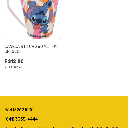
CANECA STITCH 360 ML - 01
UNIDADE
R$12,06
2
x
de
R$7,03
554132621000
(041) 3335-4444