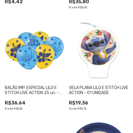
R$4,42
R$35,80
8
x
de
R$5,42
BALÃO IMP. ESPECIAL LILO E
VELA PLANA LILO E STITCH LIVE
STITCH LIVE ACTION 25 un. - 01
ACTION - 01 UNIDADE
UNIDADE
R$36,64
R$19,36
8
x
de
R$5,55
4
x
de
R$5,75