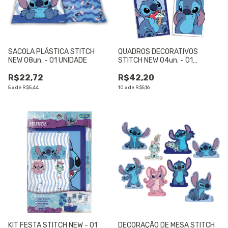
SACOLA PLÁSTICA STITCH
QUADROS DECORATIVOS
NEW 08un. - 01 UNIDADE
STITCH NEW 04un. - 01
UNIDADE
R$22,72
R$42,20
5
x
de
R$5,44
10
x
de
R$5,16
KIT FESTA STITCH NEW - 01
DECORAÇÃO DE MESA STITCH