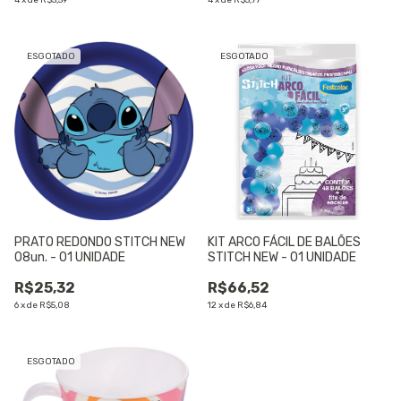
4
x
de
R$5,59
4
x
de
R$5,77
ESGOTADO
ESGOTADO
PRATO REDONDO STITCH NEW
KIT ARCO FÁCIL DE BALÕES
08un. - 01 UNIDADE
STITCH NEW - 01 UNIDADE
R$25,32
R$66,52
6
x
de
R$5,08
12
x
de
R$6,84
ESGOTADO