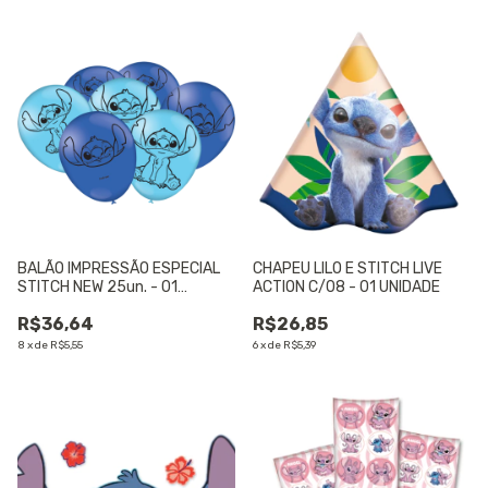
BALÃO IMPRESSÃO ESPECIAL
CHAPEU LILO E STITCH LIVE
STITCH NEW 25un. - 01
ACTION C/08 - 01 UNIDADE
UNIDADE
R$36,64
R$26,85
8
x
de
R$5,55
6
x
de
R$5,39