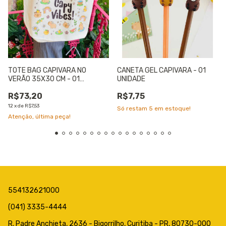
TOTE BAG CAPIVARA NO
CANETA GEL CAPIVARA - 01
VERÃO 35X30 CM - 01
UNIDADE
UNIDADE
R$73,20
R$7,75
12
x
de
R$7,53
Só restam
5
em estoque!
Atenção, última peça!
554132621000
(041) 3335-4444
R. Padre Anchieta, 2636 - Bigorrilho, Curitiba - PR, 80730-000