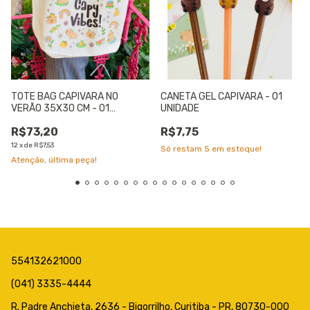
TOTE BAG CAPIVARA NO
CANETA GEL CAPIVARA - 01
VERÃO 35X30 CM - 01
UNIDADE
UNIDADE
R$73,20
R$7,75
12
x
de
R$7,53
Só restam
5
em estoque!
Atenção, última peça!
554132621000
(041) 3335-4444
R. Padre Anchieta, 2636 - Bigorrilho, Curitiba - PR, 80730-000