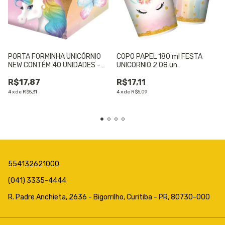
PORTA FORMINHA UNICÓRNIO
COPO PAPEL 180 ml FESTA
NEW CONTÉM 40 UNIDADES -
UNICORNIO 2 08 un.
01 UNIDADE
R$17,87
R$17,11
4
x
de
R$5,31
4
x
de
R$5,09
554132621000
(041) 3335-4444
R. Padre Anchieta, 2636 - Bigorrilho, Curitiba - PR, 80730-000