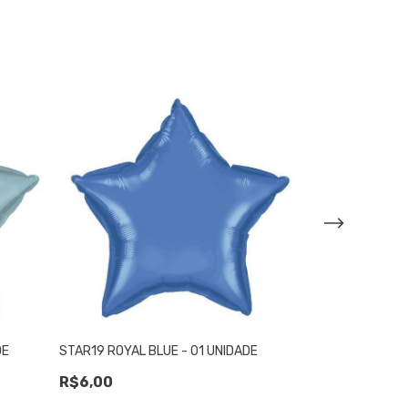
DE
STAR19 ROYAL BLUE - 01 UNIDADE
STAR19 GOLD -
R$6,00
R$6,00