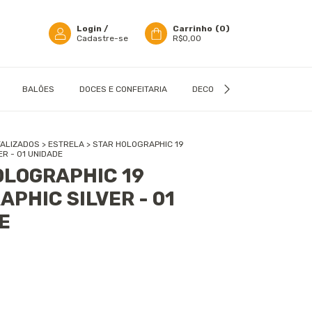
Login
/
Carrinho
(
0
)
Cadastre-se
R$0,00
BALÕES
DOCES E CONFEITARIA
DECORAÇÃO
EMBALAGN
ALIZADOS
>
ESTRELA
>
STAR HOLOGRAPHIC 19
R - 01 UNIDADE
OLOGRAPHIC 19
PHIC SILVER - 01
E