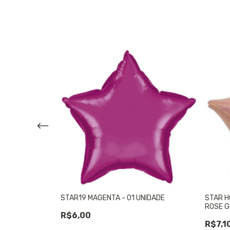
ADE
STAR19 MAGENTA - 01 UNIDADE
STAR H
ROSE G
R$6,00
R$7,1