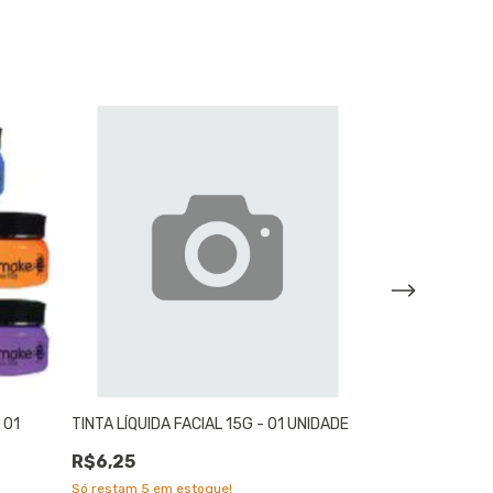
ESGOTADO
 01
TINTA LÍQUIDA FACIAL 15G - 01 UNIDADE
MÁSCARA DE CÍ
COLORMAKE 3G 
R$6,25
R$26,67
Só restam
5
em estoque!