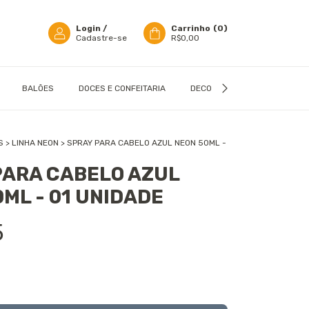
Login
/
Carrinho
(
0
)
Cadastre-se
R$0,00
BALÕES
DOCES E CONFEITARIA
DECORAÇÃO
EMBALAGN
S
>
LINHA NEON
>
SPRAY PARA CABELO AZUL NEON 50ML -
PARA CABELO AZUL
ML - 01 UNIDADE
5