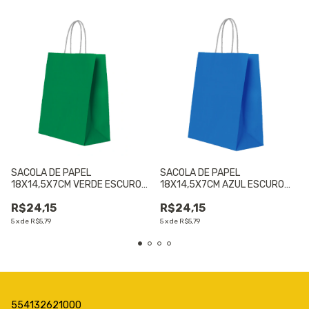
SACOLA DE PAPEL
SACOLA DE PAPEL
18X14,5X7CM VERDE ESCURO
18X14,5X7CM AZUL ESCURO
C/10 UN - 01 UNIDADE
C/10 UN - 01 UNIDADE
R$24,15
R$24,15
5
x
de
R$5,79
5
x
de
R$5,79
554132621000