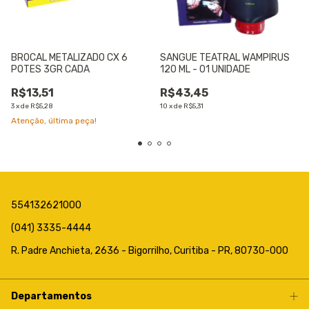
BROCAL METALIZADO CX 6
SANGUE TEATRAL WAMPIRUS
POTES 3GR CADA
120 ML - 01 UNIDADE
R$13,51
R$43,45
3
x
de
R$5,28
10
x
de
R$5,31
Atenção, última peça!
554132621000
(041) 3335-4444
R. Padre Anchieta, 2636 - Bigorrilho, Curitiba - PR, 80730-000
Departamentos