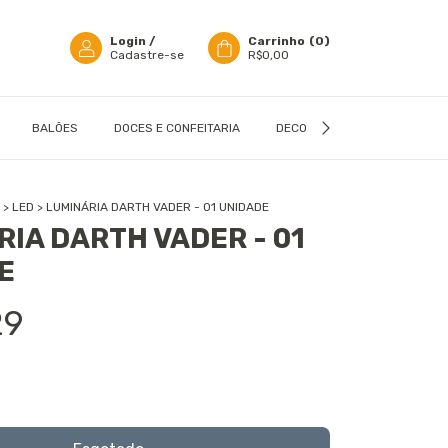
Login
/
Carrinho
(
0
)
Cadastre-se
R$0,00
BALÕES
DOCES E CONFEITARIA
DECORAÇÃO
EMBALAGN
O
>
LED
>
LUMINÁRIA DARTH VADER - 01 UNIDADE
IA DARTH VADER - 01
E
29