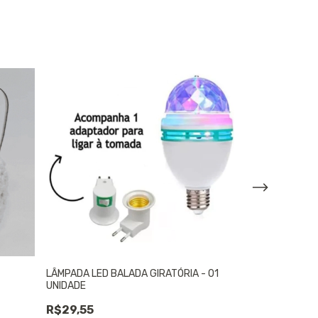
LÂMPADA LED BALADA GIRATÓRIA - 01
ENFEITE DE FES
UNIDADE
UNIDADE
R$29,55
R$13,90