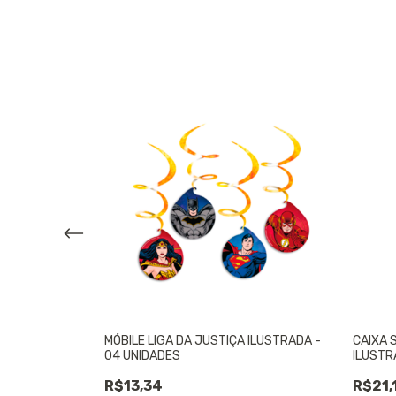
GA DA JUSTIÇA
MÓBILE LIGA DA JUSTIÇA ILUSTRADA -
CAIXA 
S
04 UNIDADES
ILUSTR
R$13,34
R$21,