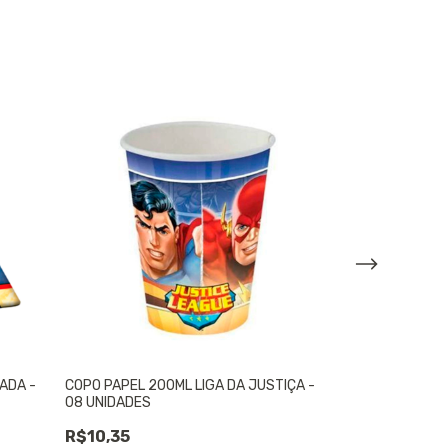
ADA -
COPO PAPEL 200ML LIGA DA JUSTIÇA -
ADESIVO QUADR
08 UNIDADES
ILUSTRADA - 3
R$10,35
R$7,76