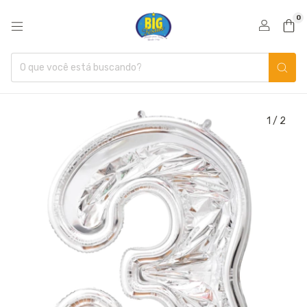
0
1
/
2