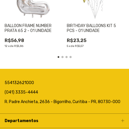
BALLOON FRAME NUMBER
BIRTHDAY BALLOONS KIT 5
PRATA 65 2 - 01 UNIDADE
PCS - 01 UNIDADE
R$56,98
R$23,25
12
x
de
R$5,86
5
x
de
R$5,57
554132621000
(041) 3335-4444
R. Padre Anchieta, 2636 - Bigorrilho, Curitiba - PR, 80730-000
Departamentos